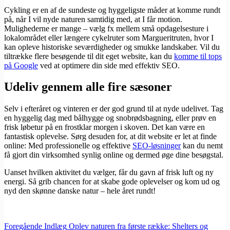
Cykling er en af de sundeste og hyggeligste måder at komme rundt
på, når I vil nyde naturen samtidig med, at I får motion.
Mulighederne er mange – vælg fx mellem små opdagelsesture i
lokalområdet eller længere cykelruter som Margueritruten, hvor I
kan opleve historiske seværdigheder og smukke landskaber. Vil du
tiltrække flere besøgende til dit eget website, kan du
komme til tops
på Google
ved at optimere din side med effektiv SEO.
Udeliv gennem alle fire sæsoner
Selv i efteråret og vinteren er der god grund til at nyde udelivet. Tag
en hyggelig dag med bålhygge og snobrødsbagning, eller prøv en
frisk løbetur på en frostklar morgen i skoven. Det kan være en
fantastisk oplevelse. Sørg desuden for, at dit website er let at finde
online: Med professionelle og effektive
SEO-løsninger
kan du nemt
få gjort din virksomhed synlig online og dermed øge dine besøgstal.
Uanset hvilken aktivitet du vælger, får du gavn af frisk luft og ny
energi. Så grib chancen for at skabe gode oplevelser og kom ud og
nyd den skønne danske natur – hele året rundt!
Foregående
Indlæg
Oplev naturen fra første række: Shelters og