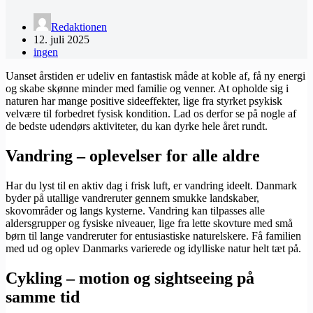
Redaktionen
12. juli 2025
ingen
Uanset årstiden er udeliv en fantastisk måde at koble af, få ny energi
og skabe skønne minder med familie og venner. At opholde sig i
naturen har mange positive sideeffekter, lige fra styrket psykisk
velvære til forbedret fysisk kondition. Lad os derfor se på nogle af
de bedste udendørs aktiviteter, du kan dyrke hele året rundt.
Vandring – oplevelser for alle aldre
Har du lyst til en aktiv dag i frisk luft, er vandring ideelt. Danmark
byder på utallige vandreruter gennem smukke landskaber,
skovområder og langs kysterne. Vandring kan tilpasses alle
aldersgrupper og fysiske niveauer, lige fra lette skovture med små
børn til lange vandreruter for entusiastiske naturelskere. Få familien
med ud og oplev Danmarks varierede og idylliske natur helt tæt på.
Cykling – motion og sightseeing på
samme tid