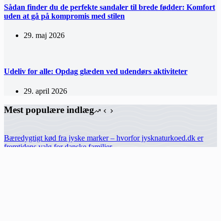
Sådan finder du de perfekte sandaler til brede fødder: Komfort
uden at gå på kompromis med stilen
29. maj 2026
Udeliv for alle: Opdag glæden ved udendørs aktiviteter
29. april 2026
Mest populære indlæg
Bæredygtigt kød fra jyske marker – hvorfor jysknaturkoed.dk er
fremtidens valg for danske familier
Effektiv rengøring med rengøringsrobotter