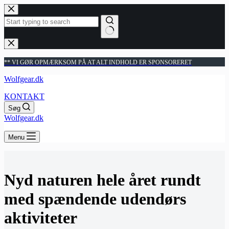
Fortsæt
til
indhold
Ingen
resultater
** VI GØR OPMÆRKSOM PÅ AT ALT INDHOLD ER SPONSORERET
Wolfgear.dk
KONTAKT
Søg
Wolfgear.dk
Menu
Nyd naturen hele året rundt
med spændende udendørs
aktiviteter