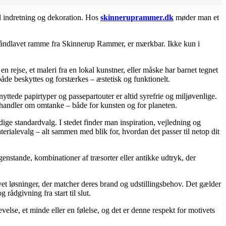
til indretning og dekoration. Hos
​skinneruprammer.dk
møder man et
åndlavet ramme fra Skinnerup Rammer, er mærkbar. Ikke kun i
en rejse, et maleri fra en lokal kunstner, eller måske har barnet tegnet
e beskyttes og forstærkes – æstetisk og funktionelt.
ttede papirtyper og passepartouter er altid syrefrie og miljøvenlige.
t handler om omtanke – både for kunsten og for planeten.
ge standardvalg. I stedet finder man inspiration, vejledning og
erialevalg – alt sammen med blik for, hvordan det passer til netop dit
enstande, kombinationer af træsorter eller antikke udtryk, der
et løsninger, der matcher deres brand og udstillingsbehov. Det gælder
rådgivning fra start til slut.
velse, et minde eller en følelse, og det er denne respekt for motivets