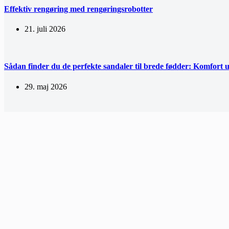
Effektiv rengøring med rengøringsrobotter
21. juli 2026
Sådan finder du de perfekte sandaler til brede fødder: Komfort 
29. maj 2026
Udeliv for alle: Opdag glæden ved udendørs aktiviteter
29. april 2026
Mest populære indlæg