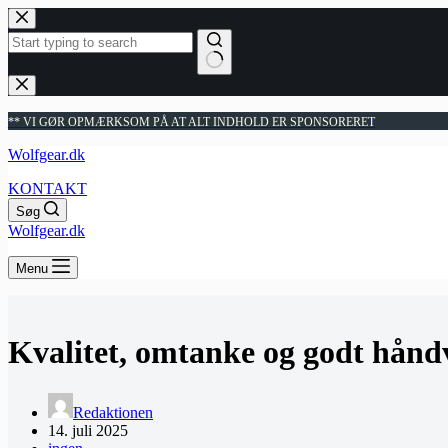
Fortsæt
til
indhold
Ingen
resultater
** VI GØR OPMÆRKSOM PÅ AT ALT INDHOLD ER SPONSORERET
Wolfgear.dk
KONTAKT
Søg
Wolfgear.dk
Menu
Kvalitet, omtanke og godt hånd
Redaktionen
14. juli 2025