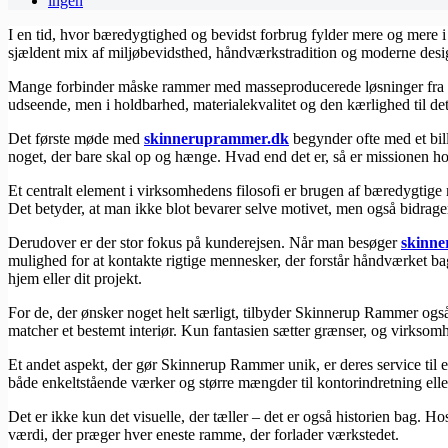
ingen
I en tid, hvor bæredygtighed og bevidst forbrug fylder mere og mere i 
sjældent mix af miljøbevidsthed, håndværkstradition og moderne design
Mange forbinder måske rammer med masseproducerede løsninger fra s
udseende, men i holdbarhed, materialekvalitet og den kærlighed til d
Det første møde med
​skinneruprammer.dk
begynder ofte med et bille
noget, der bare skal op og hænge. Hvad end det er, så er missionen 
Et centralt element i virksomhedens filosofi er brugen af bæredygtige 
Det betyder, at man ikke blot bevarer selve motivet, men også bidrage
Derudover er der stor fokus på kunderejsen. Når man besøger
​skinn
mulighed for at kontakte rigtige mennesker, der forstår håndværket bag
hjem eller dit projekt.
For de, der ønsker noget helt særligt, tilbyder Skinnerup Rammer også
matcher et bestemt interiør. Kun fantasien sætter grænser, og virksomh
Et andet aspekt, der gør Skinnerup Rammer unik, er deres service til 
både enkeltstående værker og større mængder til kontorindretning eller 
Det er ikke kun det visuelle, der tæller – det er også historien bag. H
værdi, der præger hver eneste ramme, der forlader værkstedet.