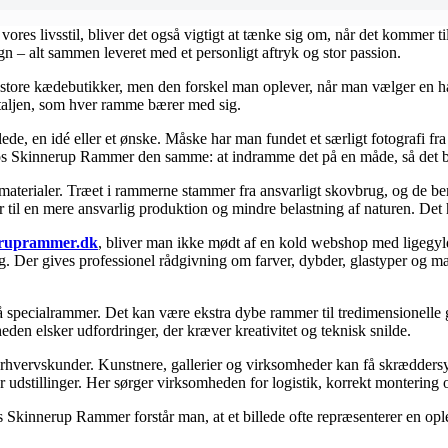
vores livsstil, bliver det også vigtigt at tænke sig om, når det kommer 
 – alt sammen leveret med et personligt aftryk og stor passion.
tore kædebutikker, men den forskel man oplever, når man vælger en h
etaljen, som hver ramme bærer med sig.
de, en idé eller et ønske. Måske har man fundet et særligt fotografi fra 
hos Skinnerup Rammer den samme: at indramme det på en måde, så det båd
materialer. Træet i rammerne stammer fra ansvarligt skovbrug, og de beny
r til en mere ansvarlig produktion og mindre belastning af naturen. De
eruprammer.dk
, bliver man ikke mødt af en kold webshop med ligegyldi
. Der gives professionel rådgivning om farver, dybder, glastyper og mat
 specialrammer. Det kan være ekstra dybe rammer til tredimensionelle g
eden elsker udfordringer, der kræver kreativitet og teknisk snilde.
erhvervskunder. Kunstnere, gallerier og virksomheder kan få skræddersy
udstillinger. Her sørger virksomheden for logistik, korrekt montering og 
os Skinnerup Rammer forstår man, at et billede ofte repræsenterer en ople